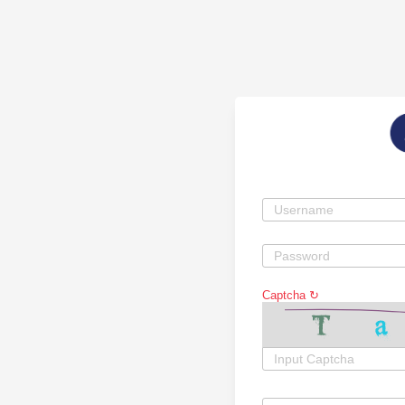
Captcha
↻